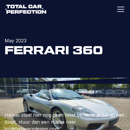
May 2023
FERRARI 360
Helaas staat hier nog geen tekst bij, denk je dat dit niet
klopt, stuur dan een mailtje naar
jordi@klaversdesign.com