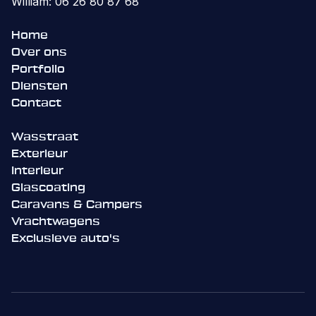
William: 06 26 80 87 68
Home
Over ons
Portfolio
Diensten
Contact
Wasstraat
Exterieur
Interieur
Glascoating
Caravans & Campers
Vrachtwagens
Exclusieve auto's